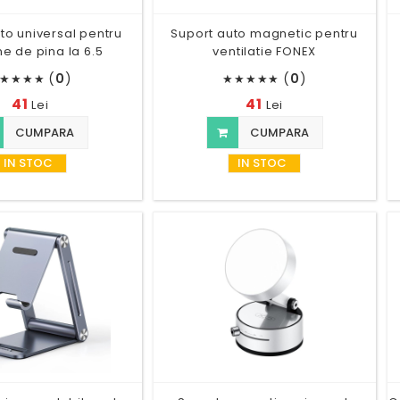
to universal pentru
Suport auto magnetic pentru
ne de pina la 6.5
ventilatie FONEX
(
0
)
(
0
)
★
★
★
★
★
★
★
★
★
41
41
Lei
Lei
CUMPARA
CUMPARA
IN STOC
IN STOC