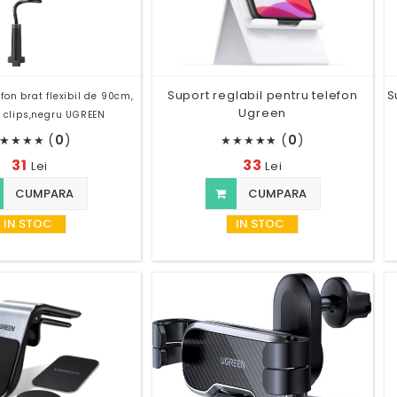
Suport reglabil pentru telefon
S
fon brat flexibil de 90cm,
Ugreen
u clips,negru UGREEN
(
0
)
(
0
)
★
★
★
★
★
★
★
★
★
31
33
Lei
Lei
CUMPARA
CUMPARA
IN STOC
IN STOC