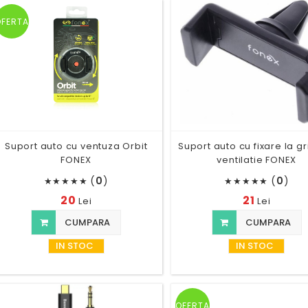
OFERTA
Suport auto cu ventuza Orbit
Suport auto cu fixare la gr
FONEX
ventilatie FONEX
(
0
)
(
0
)
★
★
★
★
★
★
★
★
★
★
20
21
Lei
Lei
CUMPARA
CUMPARA
IN STOC
IN STOC
OFERTA