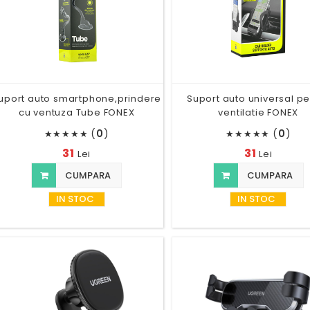
uport auto smartphone,prindere
Suport auto universal pe
cu ventuza Tube FONEX
ventilatie FONEX
(
0
)
(
0
)
★
★
★
★
★
★
★
★
★
★
31
31
Lei
Lei
CUMPARA
CUMPARA
IN STOC
IN STOC