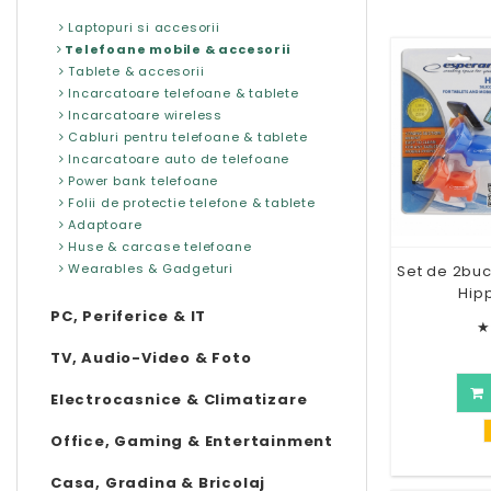
Laptopuri si accesorii
Telefoane mobile & accesorii
Tablete & accesorii
Incarcatoare telefoane & tablete
Incarcatoare wireless
Cabluri pentru telefoane & tablete
Incarcatoare auto de telefoane
Power bank telefoane
Folii de protectie telefone & tablete
Adaptoare
Huse & carcase telefoane
Wearables & Gadgeturi
Set de 2buc
Hip
PC, Periferice & IT
★
TV, Audio-Video & Foto
Electrocasnice & Climatizare
Office, Gaming & Entertainment
Casa, Gradina & Bricolaj