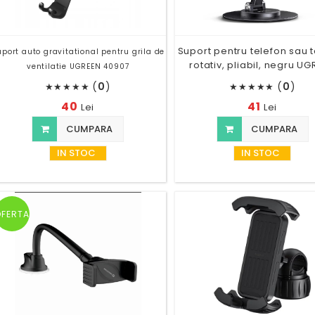
Suport pentru telefon sau 
port auto gravitational pentru grila de
rotativ, pliabil, negru U
ventilatie UGREEN 40907
(
0
)
(
0
)
★
★
★
★
★
★
★
★
★
★
40
41
Lei
Lei
CUMPARA
CUMPARA
IN STOC
IN STOC
OFERTA