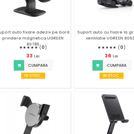
uport auto fixare adeziv pe bord
Suport auto cu fixare la gr
prindere magnetica UGREEN
ventilatie UGREEN 805
80785
(
0
)
(
0
)
★
★
★
★
★
★
★
★
★
★
33
36
Lei
Lei
CUMPARA
CUMPARA
IN STOC
IN STOC