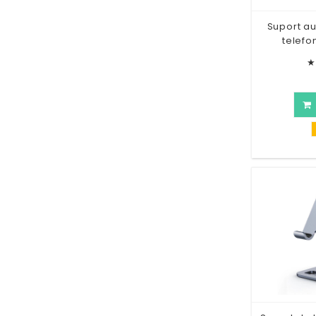
Suport au
telefo
★