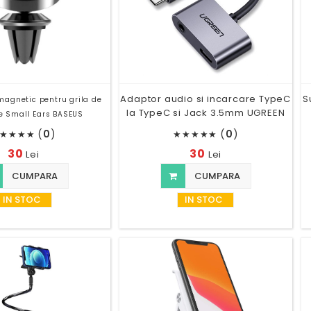
Adaptor audio si incarcare TypeC
S
magnetic pentru grila de
la TypeC si Jack 3.5mm UGREEN
ie Small Ears BASEUS
(
0
)
(
0
)
★
★
★
★
★
★
★
★
★
30
30
Lei
Lei
CUMPARA
CUMPARA
IN STOC
IN STOC