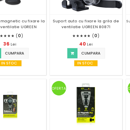
 magnetic cu fixare la
Suport auto cu fixare la grila de
Su
 ventilatie UGREEN
ventilatie UGREEN 80871
(
0
)
(
0
)
★
★
★
★
★
★
★
★
★
36
40
Lei
Lei
CUMPARA
CUMPARA
IN STOC
IN STOC
OFERTA