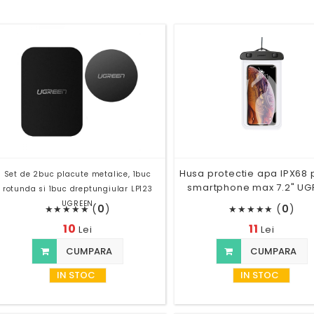
Husa protectie apa IPX68 
Set de 2buc placute metalice, 1buc
smartphone max 7.2" UG
rotunda si 1buc dreptungiular LP123
UGREEN
(
0
)
(
0
)
★
★
★
★
★
★
★
★
★
★
10
11
Lei
Lei
CUMPARA
CUMPARA
IN STOC
IN STOC