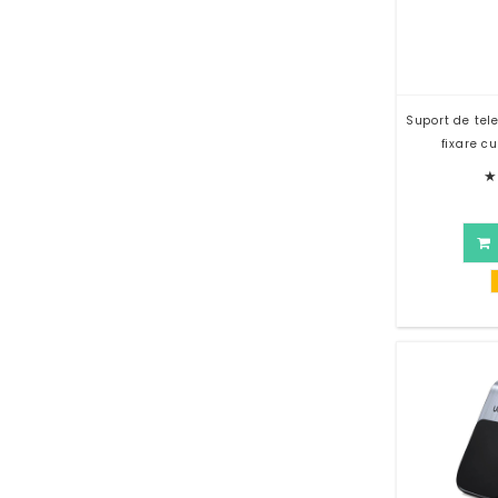
Suport de tele
fixare c
★