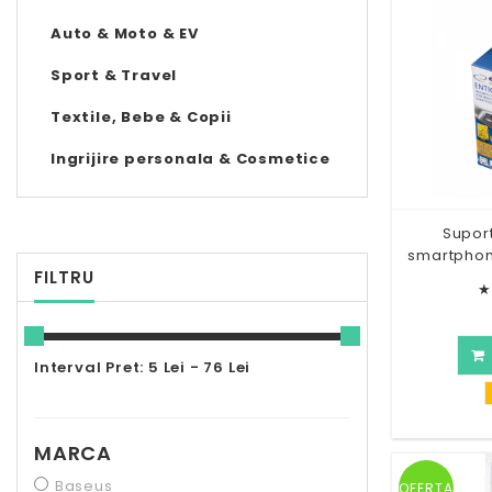
Auto & Moto & EV
Sport & Travel
Textile, Bebe & Copii
Ingrijire personala & Cosmetice
Supor
smartphon
FILTRU
★
Interval Pret: 5 Lei - 76 Lei
MARCA
Baseus
OFERTA