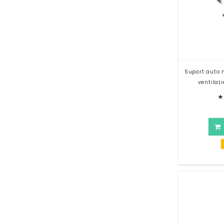
Suport auto 
ventilaț
★