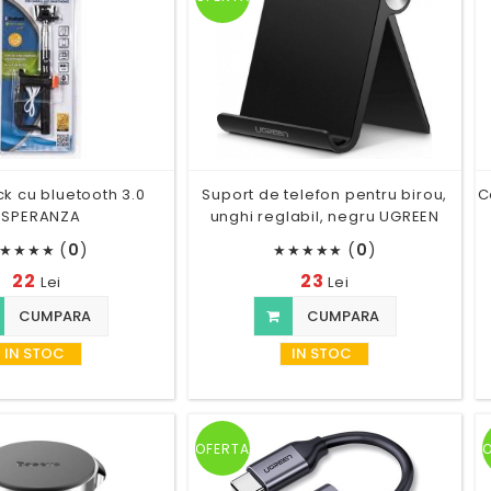
ick cu bluetooth 3.0
Suport de telefon pentru birou,
C
ESPERANZA
unghi reglabil, negru UGREEN
(
0
)
(
0
)
★
★
★
★
★
★
★
★
★
22
23
Lei
Lei
CUMPARA
CUMPARA
IN STOC
IN STOC
OFERTA