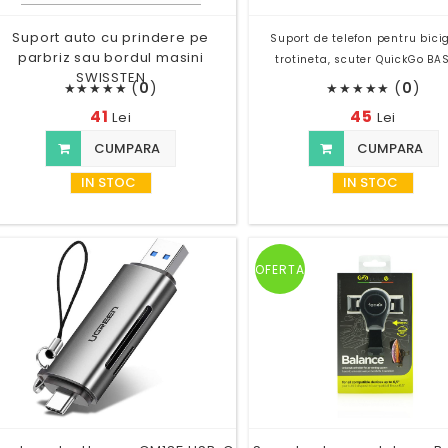
Suport auto cu prindere pe
Suport de telefon pentru bicig
parbriz sau bordul masini
trotineta, scuter QuickGo BA
SWISSTEN
(
0
)
(
0
)
★
★
★
★
★
★
★
★
★
★
41
45
Lei
Lei
CUMPARA
CUMPARA
IN STOC
IN STOC
OFERTA