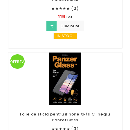
(
0
)
★
★
★
★
★
119
Lei
CUMPARA
IN STOC
OFERTA
Folie de sticla pentru iPhone XR/11 CF negru
PanzerGlass
(
0
)
★
★
★
★
★