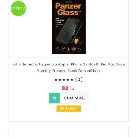
OFERTA
Folie de protectie pentru Apple iPhone Xs Max/11 Pro Max Case
Friendly Privacy, Black PanzerGlass
(
0
)
★
★
★
★
★
82
Lei
CUMPARA
IN STOC