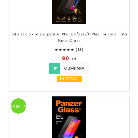
Folie sticla antisoc pentru iPhone 6/6s/7/8 Plus , privacy , fata
PanzerGlass
(
0
)
★
★
★
★
★
90
Lei
CUMPARA
IN STOC
OFERTA