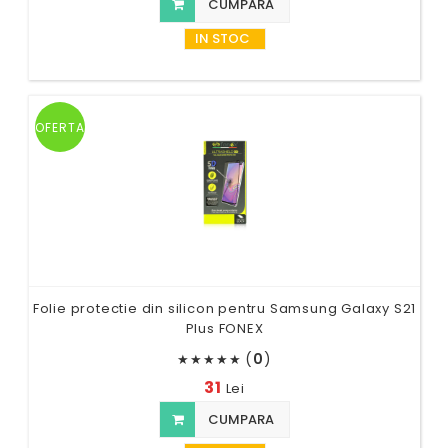
CUMPARA
IN STOC
OFERTA
Folie protectie din silicon pentru Samsung Galaxy S21
Plus FONEX
(
0
)
★
★
★
★
★
31
Lei
CUMPARA