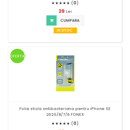
(
0
)
★
★
★
★
★
29
Lei
CUMPARA
IN STOC
OFERTA
Folie sticla antibacteriana pentru iPhone SE
2020/8/7/6 FONEX
(
0
)
★
★
★
★
★