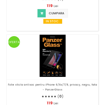
119
Lei
CUMPARA
IN STOC
OFERTA
Folie sticla antisoc pentru iPhone 6/6s/7/8, privacy, negru, fata
- PanzerGlass
(
0
)
★
★
★
★
★
119
Lei