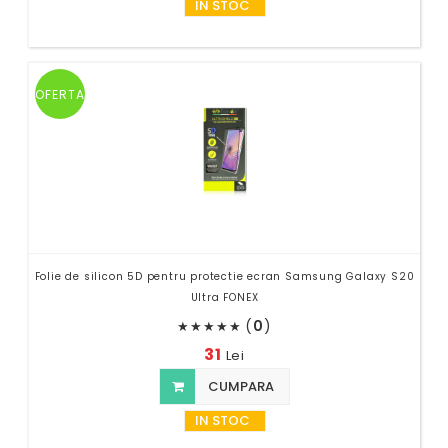
IN STOC
OFERTA
Folie de silicon 5D pentru protectie ecran Samsung Galaxy S20
Ultra FONEX
(
0
)
★
★
★
★
★
31
Lei
CUMPARA
IN STOC