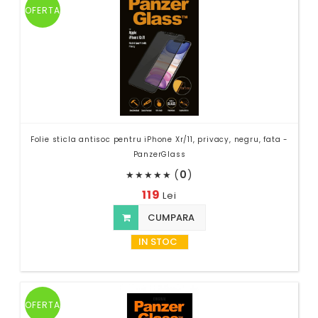
OFERTA
Folie sticla antisoc pentru iPhone Xr/11, privacy, negru, fata -
PanzerGlass
(
0
)
★
★
★
★
★
119
Lei
CUMPARA
IN STOC
OFERTA