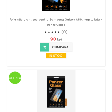
Folie sticla antisoc pentru Samsung Galaxy A80, negru, fata -
PanzerGlass
(
0
)
★
★
★
★
★
90
Lei
CUMPARA
IN STOC
OFERTA