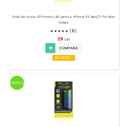
Folie de sticla 3D Privacy,9H pentru iPhone XS Max/11 Pro Max
FONEX
(
0
)
★
★
★
★
★
29
Lei
CUMPARA
IN STOC
OFERTA