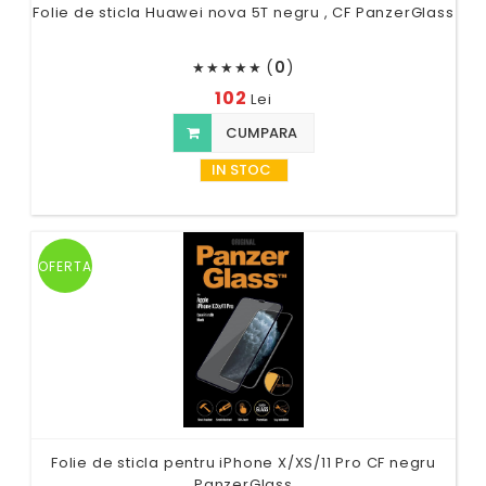
Folie de sticla Huawei nova 5T negru , CF PanzerGlass
(
0
)
★
★
★
★
★
102
Lei
CUMPARA
IN STOC
OFERTA
Folie de sticla pentru iPhone X/XS/11 Pro CF negru
PanzerGlass