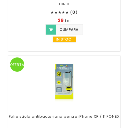
FONEX
(
0
)
★
★
★
★
★
29
Lei
CUMPARA
IN STOC
OFERTA
Folie sticla antibacteriana pentru iPhone XR / 11 FONEX