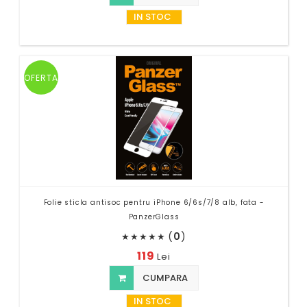
IN STOC
OFERTA
Folie sticla antisoc pentru iPhone 6/6s/7/8 alb, fata -
PanzerGlass
(
0
)
★
★
★
★
★
119
Lei
CUMPARA
IN STOC