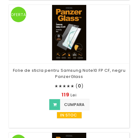
OFERTA
Folie de sticla pentru Samsung Note10 FP CF, negru
PanzerGlass
(
0
)
★
★
★
★
★
119
Lei
CUMPARA
IN STOC