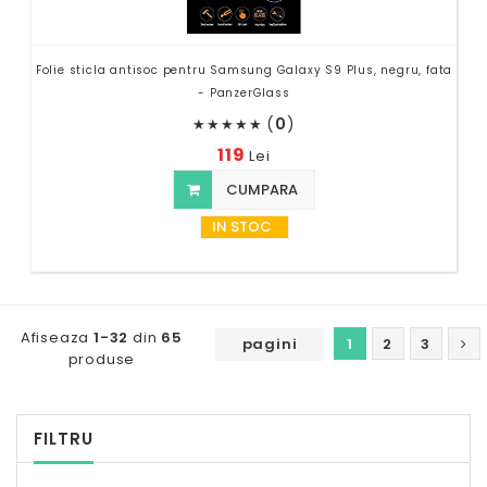
Folie sticla antisoc pentru Samsung Galaxy S9 Plus, negru, fata
- PanzerGlass
(
0
)
★
★
★
★
★
119
Lei
CUMPARA
IN STOC
Afiseaza
1-32
din
65
pagini
1
2
3
produse
FILTRU