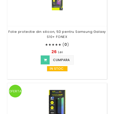
Folie protectie din silicon, 5D pentru Samsung Galaxy
S10+ FONEX
(
0
)
★
★
★
★
★
26
Lei
CUMPARA
IN STOC
OFERTA