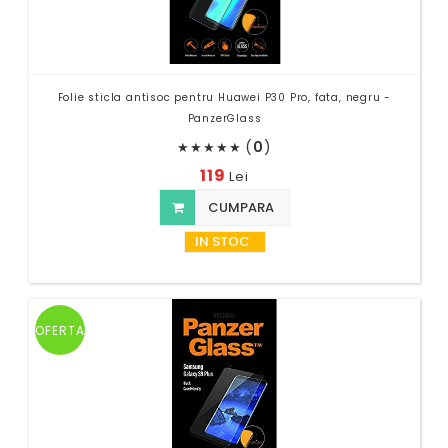
Folie sticla antisoc pentru Huawei P30 Pro, fata, negru -
PanzerGlass
(
0
)
★
★
★
★
★
119
Lei
CUMPARA
IN STOC
OFERTA