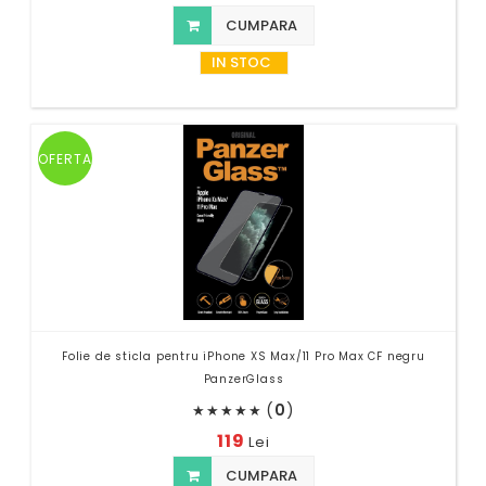
CUMPARA
IN STOC
OFERTA
Folie de sticla pentru iPhone XS Max/11 Pro Max CF negru
PanzerGlass
(
0
)
★
★
★
★
★
119
Lei
CUMPARA