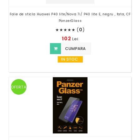
Folie de sticla Huawei P40 lite/Nova 7i/ P40 lite E, negru , fata, CF
PanzerGlass
(
0
)
★
★
★
★
★
102
Lei
CUMPARA
IN STOC
OFERTA