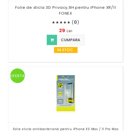
Folie de sticla 3D Privacy,9H pentru iPhone XR/11
FONEX
(
0
)
★
★
★
★
★
29
Lei
CUMPARA
IN STOC
OFERTA
Folie sticla antibacteriană pentru iPhone XS Max / 11 Pro Max