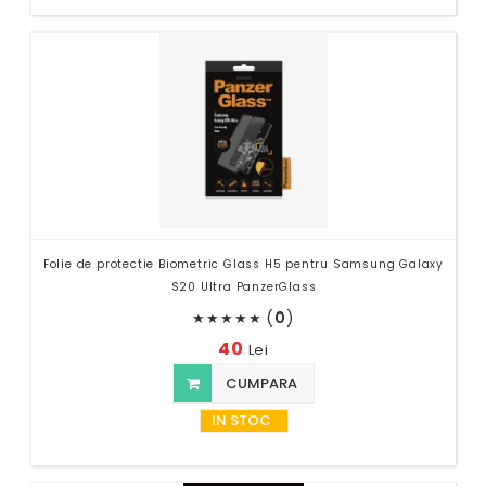
Folie de protectie Biometric Glass H5 pentru Samsung Galaxy
S20 Ultra PanzerGlass
(
0
)
★
★
★
★
★
40
Lei
CUMPARA
IN STOC