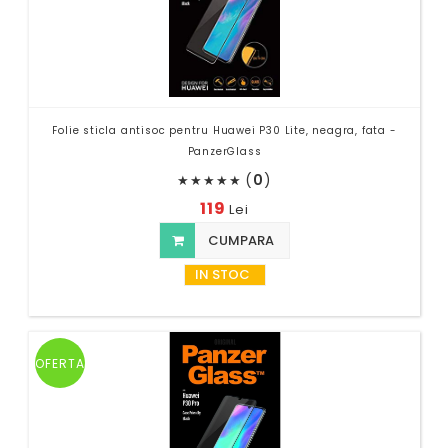
Folie sticla antisoc pentru Huawei P30 Lite, neagra, fata -
PanzerGlass
(
0
)
★
★
★
★
★
119
Lei
CUMPARA
IN STOC
OFERTA