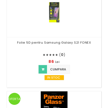
Folie 5D pentru Samsung Galaxy S21 FONEX
(
0
)
★
★
★
★
★
86
Lei
CUMPARA
IN STOC
OFERTA