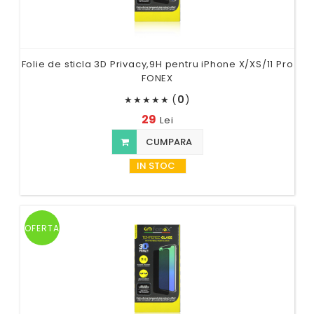
Folie de sticla 3D Privacy,9H pentru iPhone X/XS/11 Pro
FONEX
(
0
)
★
★
★
★
★
29
Lei
CUMPARA
IN STOC
OFERTA