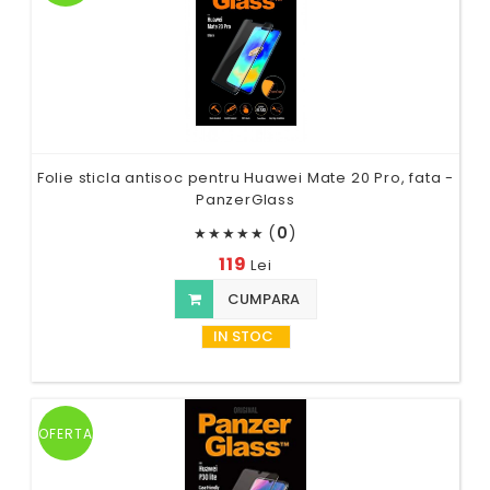
Folie sticla antisoc pentru Huawei Mate 20 Pro, fata -
PanzerGlass
(
0
)
★
★
★
★
★
119
Lei
CUMPARA
IN STOC
OFERTA