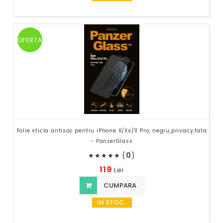
OFERTA
Folie sticla antisoc pentru iPhone X/Xs/11 Pro, negru,privacy,fata
- PanzerGlass
(
0
)
★
★
★
★
★
119
Lei
CUMPARA
IN STOC