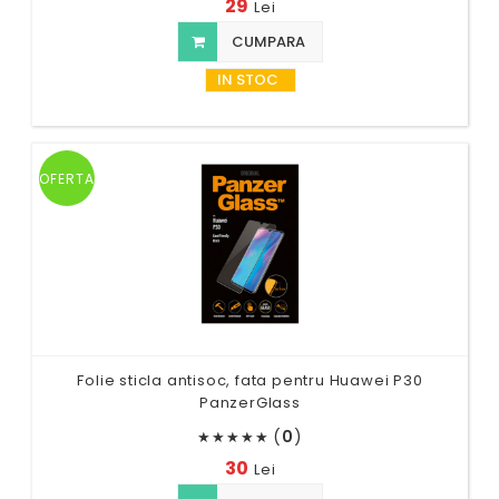
29
Lei
CUMPARA
IN STOC
OFERTA
Folie sticla antisoc, fata pentru Huawei P30
PanzerGlass
(
0
)
★
★
★
★
★
30
Lei