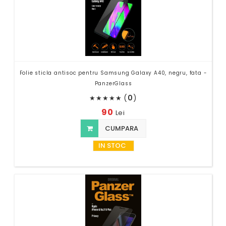
Folie sticla antisoc pentru Samsung Galaxy A40, negru, fata -
PanzerGlass
(
0
)
★
★
★
★
★
90
Lei
CUMPARA
IN STOC