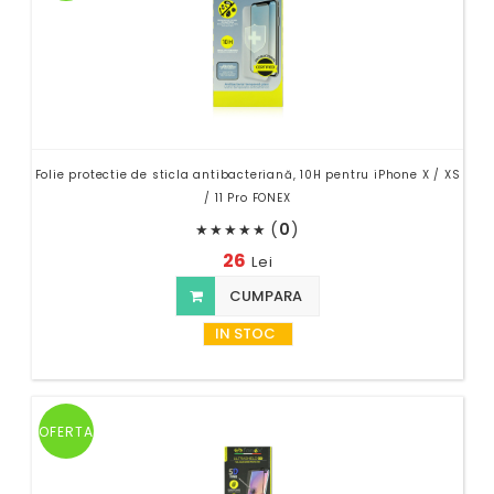
Folie protectie de sticla antibacteriană, 10H pentru iPhone X / XS
/ 11 Pro FONEX
(
0
)
★
★
★
★
★
26
Lei
CUMPARA
IN STOC
OFERTA