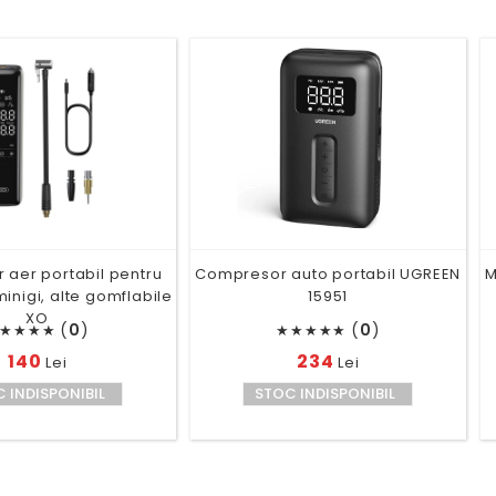
aer portabil pentru
Compresor auto portabil UGREEN
M
inigi, alte gomflabile
15951
XO
(
0
)
(
0
)
★
★
★
★
★
★
★
★
★
140
234
Lei
Lei
 INDISPONIBIL
STOC INDISPONIBIL