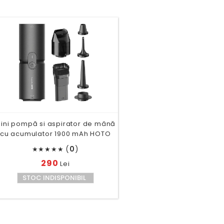
ini pompă si aspirator de mână
cu acumulator 1900 mAh HOTO
(
0
)
★
★
★
★
★
290
Lei
STOC INDISPONIBIL