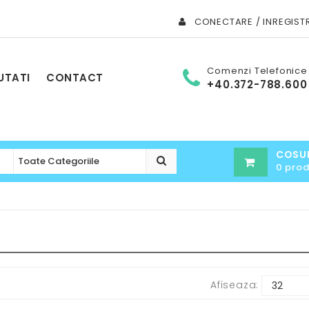
CONECTARE / INREGIST
Comenzi Telefonice
UTATI
CONTACT
+40.372-788.600
COSU
0 pro
Afiseaza: