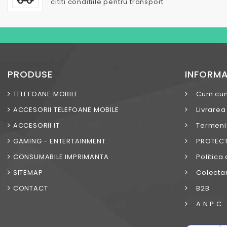
cititi conditiile pentru transport
PRODUSE
INFORMA
TELEFOANE MOBILE
Cum cu
ACCESORII TELEFOANE MOBILE
Livrarea
ACCESORII IT
Termeni s
GAMING - ENTERTAINMENT
PROTECT
CONSUMABILE IMPRIMANTA
Politica 
SITEMAP
Colectar
CONTACT
B2B
A.N.P.C.