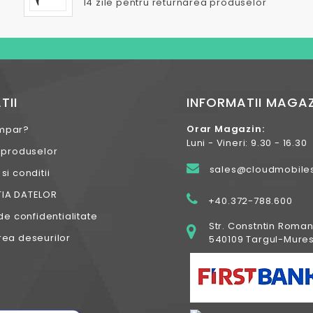
14 zile pentru returnarea produselor
TII
INFORMATII MAGAZ
Orar Magazin:
mpar?
Luni - Vineri: 9.30 - 16.30
 produselor
sales@cloudmobiles
i conditii
IA DATELOR
+40.372-788.600
de confidentialitate
Str. Constntin Roman
ea deseurilor
540109 Targul-Mures