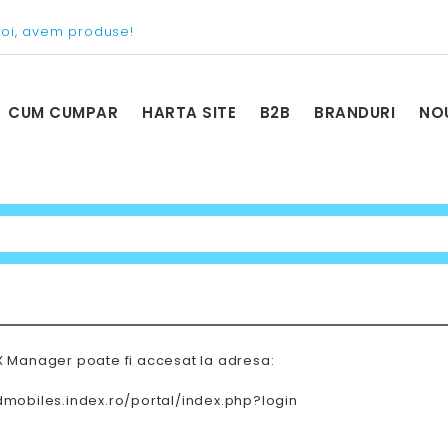
voi, avem produse!
CUM CUMPAR
HARTA SITE
B2B
BRANDURI
NO
X Manager poate fi accesat la adresa:
dmobiles.index.ro/portal/index.php?login