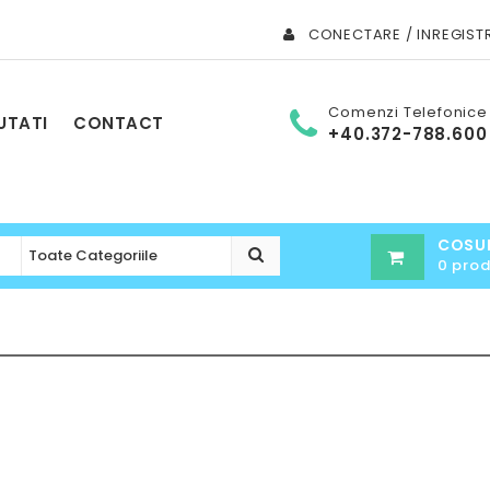
CONECTARE / INREGIST
Comenzi Telefonice
UTATI
CONTACT
+40.372-788.600
COSU
0 pro