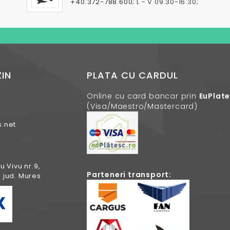
+40.372-788.600
; L - V 09.30-16.30;
IN
PLATA CU CARDUL
Online cu card bancar prin
EuPlat
(Visa/Maestro/Mastercard)
.net
u Vivu nr.9,
Parteneri transport:
 jud. Mures