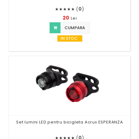
(
0
)
★
★
★
★
★
20
Lei
CUMPARA
IN STOC
Set lumini LED pentru bicigleta Acrux ESPERANZA
(
0
)
★
★
★
★
★