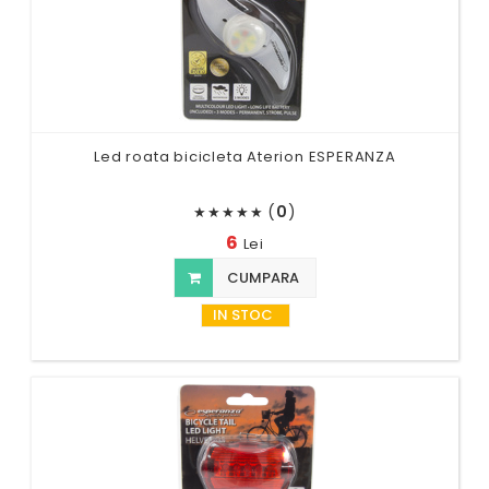
Led roata bicicleta Aterion ESPERANZA
(
0
)
★
★
★
★
★
6
Lei
CUMPARA
IN STOC