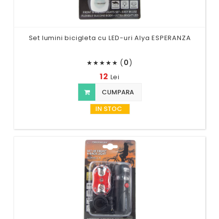
Set lumini bicigleta cu LED-uri Alya ESPERANZA
(
0
)
★
★
★
★
★
12
Lei
CUMPARA
IN STOC