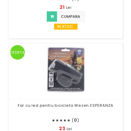
21
Lei
CUMPARA
IN STOC
OFERTA
Far cu led pentru bicicleta Wezen ESPERANZA
(
0
)
★
★
★
★
★
23
Lei