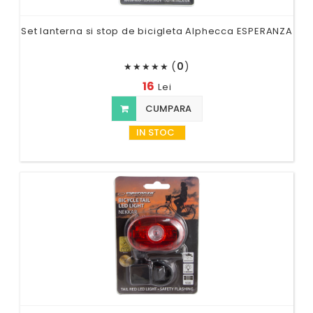
Set lanterna si stop de bicigleta Alphecca ESPERANZA
(
0
)
★
★
★
★
★
16
Lei
CUMPARA
IN STOC