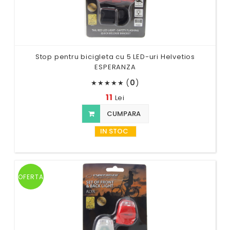
Stop pentru bicigleta cu 5 LED-uri Helvetios
ESPERANZA
(
0
)
★
★
★
★
★
11
Lei
CUMPARA
IN STOC
OFERTA