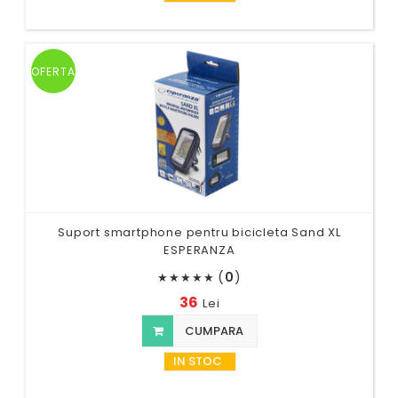
OFERTA
Suport smartphone pentru bicicleta Sand XL
ESPERANZA
(
0
)
★
★
★
★
★
36
Lei
CUMPARA
IN STOC