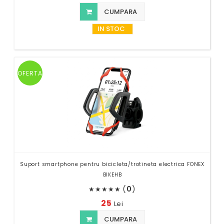
CUMPARA
IN STOC
OFERTA
Suport smartphone pentru bicicleta/trotineta electrica FONEX
BIKEHB
(
0
)
★
★
★
★
★
25
Lei
CUMPARA