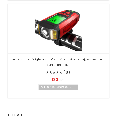
Lanterna de bicigleta cu afisaj viteza,kilometraj,temperatura
SUPERFIRE BM01
(
0
)
★
★
★
★
★
123
Lei
STOC INDISPONIBIL
FILTRU