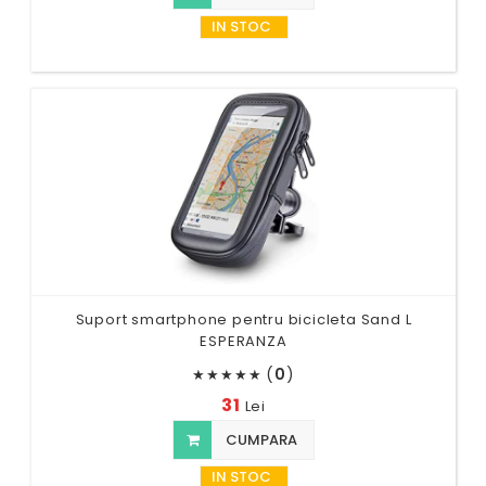
IN STOC
Suport smartphone pentru bicicleta Sand L
ESPERANZA
(
0
)
★
★
★
★
★
31
Lei
CUMPARA
IN STOC