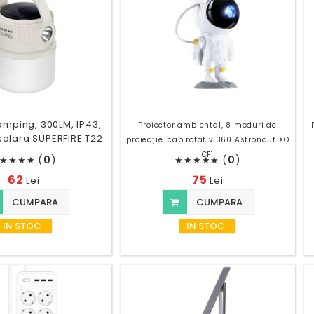
mping, 300LM, IP43,
Proiector ambiental, 8 moduri de
solara SUPERFIRE T22
proiecție, cap rotativ 360 Astronaut XO
CF1
(
0
)
(
0
)
★
★
★
★
★
★
★
★
★
62
75
Lei
Lei
CUMPARA
CUMPARA
IN STOC
IN STOC