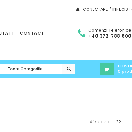
CONECTARE / INREGIST
Comenzi Telefonice
UTATI
CONTACT
+40.372-788.600
COSU
0 pro
Afiseaza: