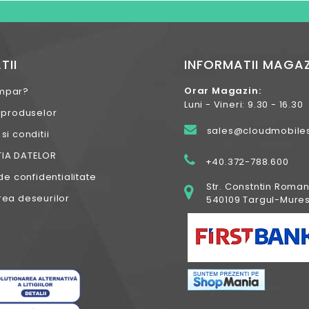
TII
INFORMATII MAGAZ
Orar Magazin:
mpar?
Luni - Vineri: 9.30 - 16.30
 produselor
sales@cloudmobiles
i conditii
IA DATELOR
+40.372-788.600
de confidentialitate
Str. Constntin Roman
ea deseurilor
540109 Targul-Mures