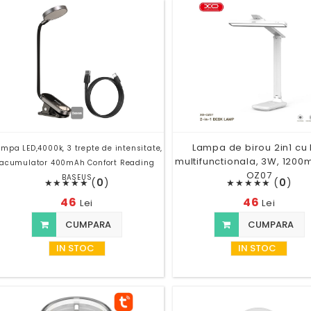
Lampa de birou 2in1 cu 
mpa LED,4000k, 3 trepte de intensitate,
multifunctionala, 3W, 120
acumulator 400mAh Confort Reading
OZ07
BASEUS
(
0
)
(
0
)
★
★
★
★
★
★
★
★
★
★
46
46
Lei
Lei
CUMPARA
CUMPARA
IN STOC
IN STOC