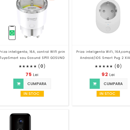
Priza inteligenta, 16A, control WIFI prin
Priza inteligenta WiFi, 16A,com
TuyaSmart sau Gosund SP111 GOSUND
Android/iOS Smart Pug 2 XI
(
0
)
(
0
)
★
★
★
★
★
★
★
★
★
★
75
92
Lei
Lei
CUMPARA
CUMPARA
IN STOC
IN STOC