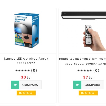
Lampa LED de birou Acrux
Lampa LED magnetica, luminozita
ESPERANZA
3000-5000K, 1200mAh XO Y
(
0
)
(
0
)
★
★
★
★
★
★
★
★
★
★
30
37
Lei
Lei
CUMPARA
CUMPARA
IN STOC
IN STOC