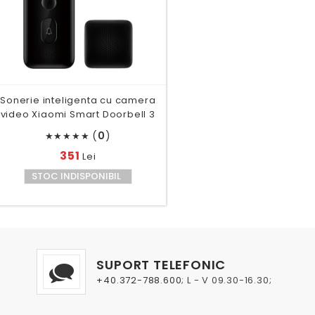
Sonerie inteligenta cu camera
video Xiaomi Smart Doorbell 3
(
0
)
★
★
★
★
★
351
Lei
STOC INDISPONIBIL
SUPORT TELEFONIC
+40.372-788.600
; L - V 09.30-16.30;