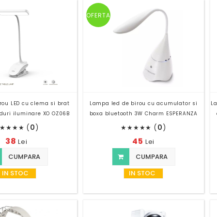
OFERTA
ou LED cu clema si brat
Lampa led de birou cu acumulator si
La
moduri iluminare XO OZ06B
boxa bluetooth 3W Charm ESPERANZA
(
0
)
(
0
)
★
★
★
★
★
★
★
★
★
38
45
Lei
Lei
CUMPARA
CUMPARA
IN STOC
IN STOC