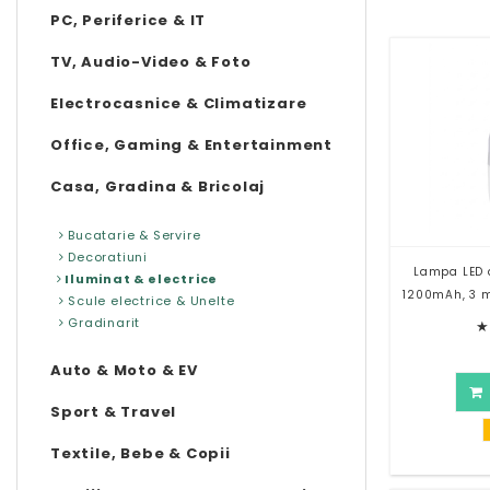
PC, Periferice & IT
TV, Audio-Video & Foto
Electrocasnice & Climatizare
Office, Gaming & Entertainment
Casa, Gradina & Bricolaj
Bucatarie & Servire
Decoratiuni
Lampa LED d
Iluminat & electrice
1200mAh, 3 m
Scule electrice & Unelte
Gradinarit
★
Auto & Moto & EV
Sport & Travel
Textile, Bebe & Copii