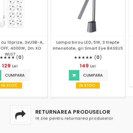
 cu 10prize, 3xUSB-A,
Lampa birou LED, 5W, 3 trepte
/OFF, 4000W, 2m XO
intensitate, gri Smart Eye BASEUS
WL07
(
0
)
(
0
)
★
★
★
★
★
★
★
★
★
129
149
Lei
Lei
CUMPARA
CUMPARA
IN STOC
IN STOC
RETURNAREA PRODUSELOR
14 zile pentru returnarea produselor