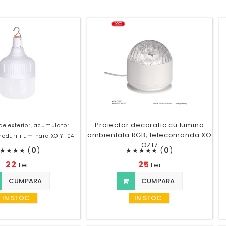
Proiector decoratic cu lumina
e exterior, acumulator
ambientala RGB, telecomanda XO
oduri iluminare XO YH04
OZ17
(
0
)
(
0
)
★
★
★
★
★
★
★
★
★
22
25
Lei
Lei
CUMPARA
CUMPARA
IN STOC
IN STOC