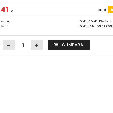
41
stoc:
I
:
Lei
COD PRODUS━SKU
ivrare.
COD EAN:
5901299
 luni
CUMPARA
: