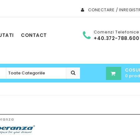
CONECTARE / INREGIST
Comenzi Telefonice
UTATI
CONTACT
+40.372-788.600
COSU
0 pro
eranza