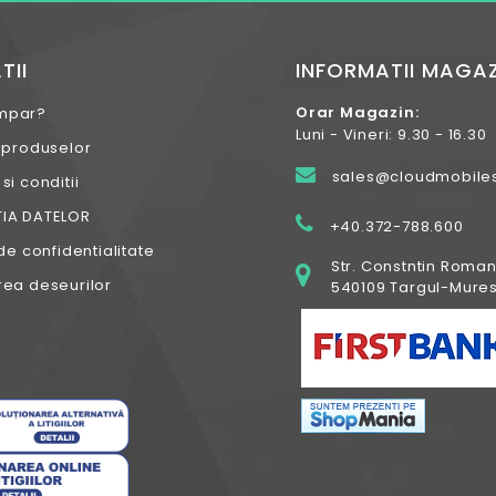
TII
INFORMATII MAGAZ
Orar Magazin:
mpar?
Luni - Vineri: 9.30 - 16.30
 produselor
sales@cloudmobiles
i conditii
IA DATELOR
+40.372-788.600
de confidentialitate
Str. Constntin Roman
ea deseurilor
540109 Targul-Mures