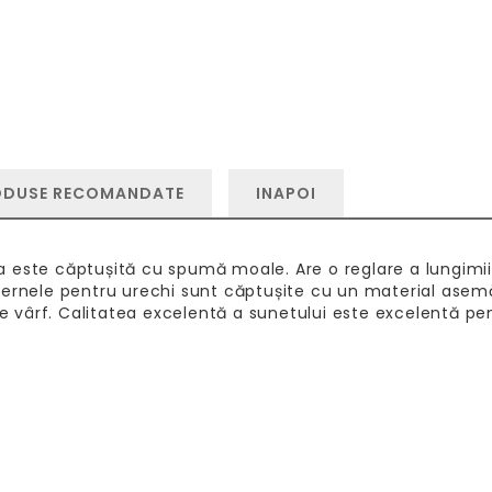
ODUSE RECOMANDATE
INAPOI
nda este căptușită cu spumă moale. Are o reglare a lungimi
 Pernele pentru urechi sunt căptușite cu un material ase
de vârf. Calitatea excelentă a sunetului este excelentă pe