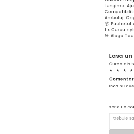
Lungime: Aju
Compatibilit
Ambalaj: Orig
📦 Pachetul 
1 x Curea n
🎯 Alege Tech
Lasa un
Curea din 
★
★
★
★
Comentari
inca nu ave
scrie un co