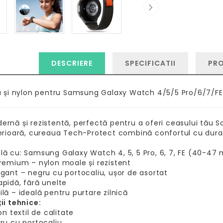
DESCRIERE
SPECIFICATII
PR
a și nylon pentru Samsung Galaxy Watch 4/5/5 Pro/6/7/FE
rnă și rezistentă, perfectă pentru a oferi ceasului tău Sa
erioară, cureaua Tech-Protect combină confortul cu durabili
lă cu: Samsung Galaxy Watch 4, 5, 5 Pro, 6, 7, FE (40-47
premium – nylon moale și rezistent
egant – negru cu portocaliu, ușor de asortat
apidă, fără unelte
ilă – ideală pentru purtare zilnică
ii tehnice:
on textil de calitate
ru cu portocaliu