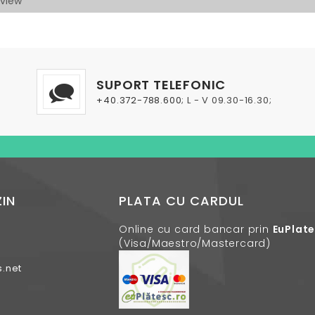
SUPORT TELEFONIC
+40.372-788.600
; L - V 09.30-16.30;
IN
PLATA CU CARDUL
Online cu card bancar prin
EuPlat
(Visa/Maestro/Mastercard)
.net