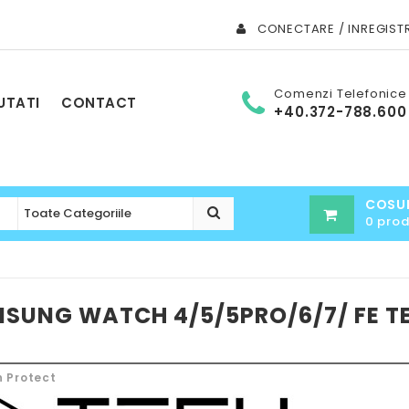
CONECTARE / INREGIST
Comenzi Telefonice
UTATI
CONTACT
+40.372-788.600
COSU
0 pro
AMSUNG WATCH 4/5/5PRO/6/7/ FE T
 Protect