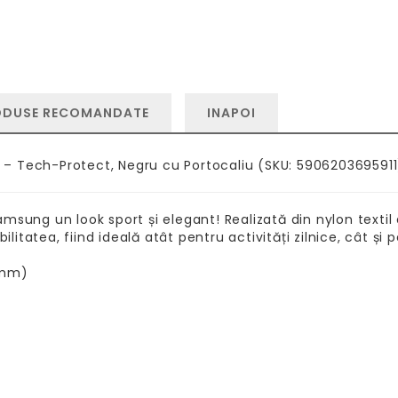
ODUSE RECOMANDATE
INAPOI
 – Tech-Protect, Negru cu Portocaliu (SKU: 5906203695911
msung un look sport și elegant! Realizată din nylon textil
tatea, fiind ideală atât pentru activități zilnice, cât și 
 mm)