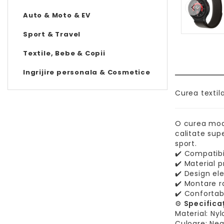
Auto & Moto & EV
Sport & Travel
Textile, Bebe & Copii
Ingrijire personala & Cosmetice
Curea textil
O curea mode
calitate sup
sport.
✔️ Compatibi
✔️ Material 
✔️ Design el
✔️ Montare r
✔️ Confortab
⚙️
Specificaț
Material: Nyl
Culoare: Neg