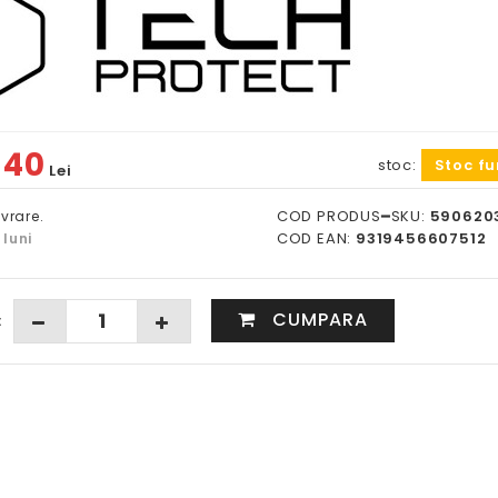
40
stoc:
Stoc fu
:
Lei
COD PRODUS━SKU:
590620
ivrare.
COD EAN:
9319456607512
 luni
CUMPARA
: