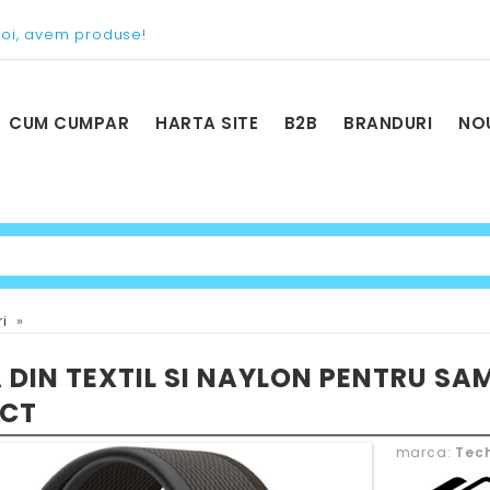
voi, avem produse!
CUM CUMPAR
HARTA SITE
B2B
BRANDURI
NO
»
ri
 DIN TEXTIL SI NAYLON PENTRU S
ECT
marca:
Tech