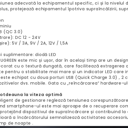
siunea adecvată la echipamentul specific, ci și la nivelul
plus, protejează echipamentul îpotriva supraîncălzirii, supr
:
en
uminiu
SB (QC 3.0)
trare): DC 12 - 24V
ire): 5V / 3A, 9V / 2A, 12V / 1,5A
ci suplimentare: diodă LED
 UGREEN este mic și ușor, dar în același timp are un desig
decorat cu o textură dungată, care facilitează extragerea
e pentru o stabilitate mai mare și un indicator LED care
 este echipat cu doua porturi USB (Quick Charge 3.0) , 2 c
ozitivelor dvs. mobile. Gata cu „reîncărcarea” hardware-ului
ntotdeauna la viteza optimă
eligent de gestionare reglează tensiunea corespunzătoare l
ând smartphone-ul este mai aproape de o recuperare comp
 protejând dispozitivul de supraîncărcare și contribuind l
ioară a încărcătorului semnalizează activitatea accesoriu
imp de noapte .