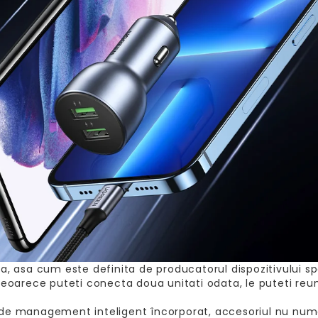
a, asa cum este definita de producatorul dispozitivului sp
 Deoarece puteti conecta doua unitati odata, le puteti re
i de management inteligent încorporat, accesoriul nu num