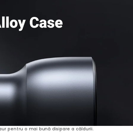
ur pentru o mai bună disipare a căldurii.