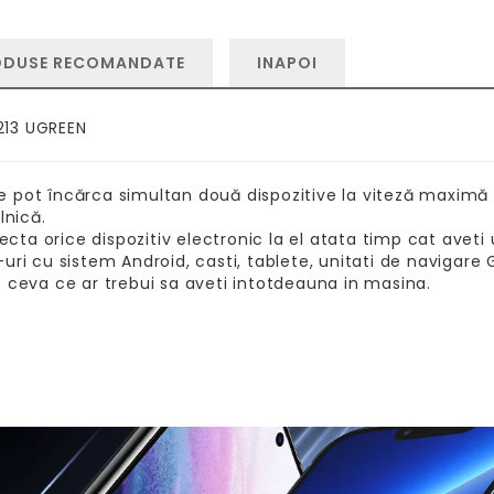
ODUSE RECOMANDATE
INAPOI
213 UGREEN
e pot încărca simultan două dispozitive la viteză maximă
lnică.
ecta orice dispozitiv electronic la el atata timp cat aveti
ri cu sistem Android, casti, tablete, unitati de navigare 
e ceva ce ar trebui sa aveti intotdeauna in masina.