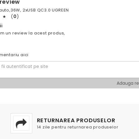
 review
 auto,36W, 2xUSB QC3.0 UGREEN
(
0
)
★
i
m un review la acest produs,
mentariu aici
RETURNAREA PRODUSELOR
14 zile pentru returnarea produselor