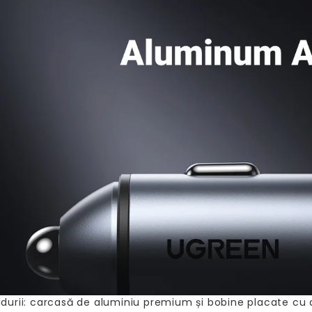
ldurii: carcasă de aluminiu premium și bobine placate cu a