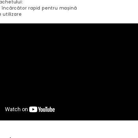
achetului:
 încărcător rapid pentru mașină
 utilizare