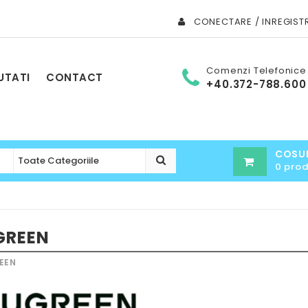
CONECTARE / INREGIST
Comenzi Telefonice
UTATI
CONTACT
+40.372-788.600
COSU
0 pro
GREEN
EEN