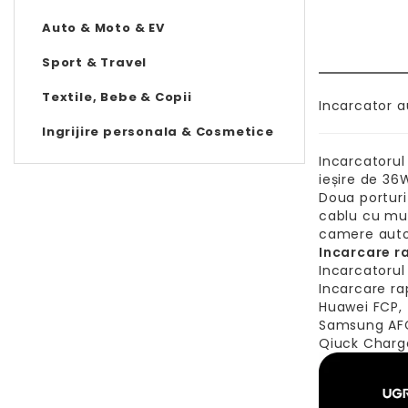
Auto & Moto & EV
Sport & Travel
Textile, Bebe & Copii
Incarcator a
Ingrijire personala & Cosmetice
Incarcatorul
ieșire de 36
Doua porturi
cablu cu muf
camere auto,
Incarcare ra
Incarcatorul
Incarcare ra
Huawei FCP,
Samsung AF
Qiuck Charge