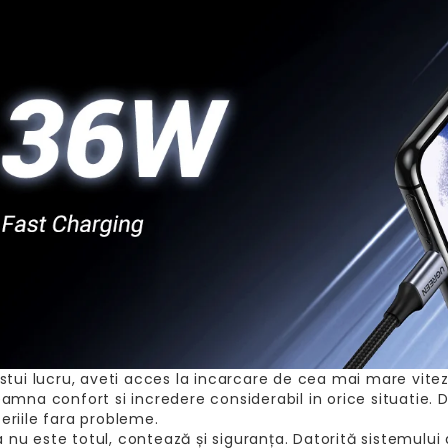
stui lucru, aveti acces la incarcare de cea mai mare vitez
amna confort si incredere considerabil in orice situatie.
riile fara probleme.
u este totul, contează și siguranța. Datorită sistemulu