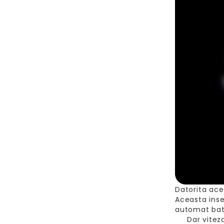
Datorita ace
Aceasta inse
automat bate
Dar viteza n