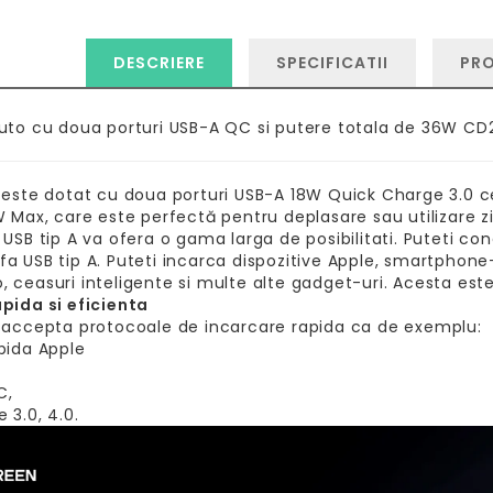
DESCRIERE
SPECIFICATII
PR
uto cu doua porturi USB-A QC si putere totala de 36W CD
 este dotat cu doua porturi USB-A 18W Quick Charge 3.0 c
W Max, care este perfectă pentru deplasare sau utilizare zi
 USB tip A va ofera o gama larga de posibilitati. Puteti con
a USB tip A. Puteti incarca dispozitive Apple, smartphone-u
 ceasuri inteligente si multe alte gadget-uri. Acesta est
pida si eficienta
 accepta protocoale de incarcare rapida ca de exemplu:
pida Apple
C,
 3.0, 4.0.