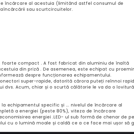
 de încărcare al acestuia (limitând astfel consumul de
aîncărcării sau scurtcircuitelor.
n foarte compact . A fost fabricat din aluminiu de înaltă
 acestuia din priză . De asemenea, este echipat cu proem
 informează despre funcționarea echipamentului.
onectori super-rapide, datorită cărora puteți reînnoi rapi
 dvs. Acum, chiar și o scurtă călătorie le va da o lovitură
a echipamentul specific și ... nivelul de încărcare al
letă a energiei (peste 80%), viteza de încărcare
a economisirea energiei .LED- ul sub formă de chenar de p
lui cu o lumină moale și caldă ce a ce face mai ușor să g