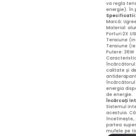
va regla ten
energie). În 
Specificatii
Marcă: Ugre
Material: al
Porturi:2X U
Tensiune (in
Tensiune (ieș
Putere: 36W
Caracteristi
Încărcătorul
calitate și 
antiderapant
Încărcătorul
energia disp
de energie.
Încărcați î
Sistemul int
acestuia. C
încetinește,
partea super
mufele pe t