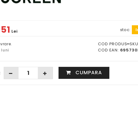
51
stoc:
I
:
Lei
COD PRODUS━SKU
ivrare.
COD EAN:
695730
 luni
CUMPARA
: