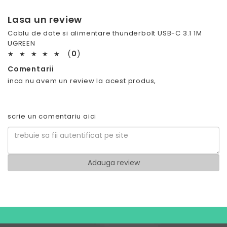
Lasa un review
Cablu de date si alimentare thunderbolt USB-C 3.1 1M
UGREEN
(
0
)
★
★
★
★
★
Comentarii
inca nu avem un review la acest produs,
scrie un comentariu aici