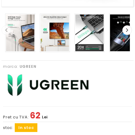
marca:
UGREEN
62
Pret cu TVA:
Lei
stoc:
In stoc