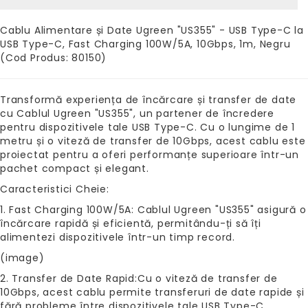
Cablu Alimentare și Date Ugreen "US355" - USB Type-C la
USB Type-C, Fast Charging 100W/5A, 10Gbps, 1m, Negru
(Cod Produs: 80150)
Transformă experiența de încărcare și transfer de date
cu Cablul Ugreen "US355", un partener de încredere
pentru dispozitivele tale USB Type-C. Cu o lungime de 1
metru și o viteză de transfer de 10Gbps, acest cablu este
proiectat pentru a oferi performanțe superioare într-un
pachet compact și elegant.
Caracteristici Cheie:
1. Fast Charging 100W/5A: Cablul Ugreen "US355" asigură o
încărcare rapidă și eficientă, permitându-ți să îți
alimentezi dispozitivele într-un timp record.
(image)
2. Transfer de Date Rapid:Cu o viteză de transfer de
10Gbps, acest cablu permite transferuri de date rapide și
fără probleme între dispozitivele tale USB Type-C.