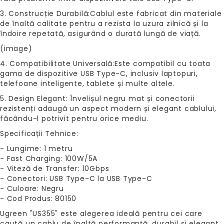
3. Construcție Durabilă:Cablul este fabricat din materiale
de înaltă calitate pentru a rezista la uzura zilnică și la
îndoire repetată, asigurând o durată lungă de viață.
(image)
4. Compatibilitate Universală:Este compatibil cu toata
gama de dispozitive USB Type-C, inclusiv laptopuri,
telefoane inteligente, tablete și multe altele.
5. Design Elegant: Învelișul negru mat și conectorii
rezistenți adaugă un aspect modern și elegant cablului,
făcându-l potrivit pentru orice mediu.
Specificații Tehnice:
- Lungime: 1 metru
- Fast Charging: 100W/5A
- Viteză de Transfer: 10Gbps
- Conectori: USB Type-C la USB Type-C
- Culoare: Negru
- Cod Produs: 80150
Ugreen "US355" este alegerea ideală pentru cei care
caută un cablu de înaltă performanță, durabil și elegant