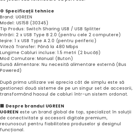
⚙️ Specificații tehnice
Brand: UGREEN
Model: US158 (30345)
Tip Produs: Switch Sharing USB / USB Splitter
Intrări: 2 x USB Type B 2.0 (pentru cele 2 computere)
Ieșire: 1 x USB Type A 2.0 (pentru periferic)
Viteză Transfer: Până la 480 Mbps
Lungime Cabluri incluse: 1.5 metri (2 bucăți)
Mod Comutare: Manual (Buton)
Sursă Alimentare: Nu necesită alimentare externă (Bus
Powered)
După prima utilizare vei aprecia cât de simplu este să
gestionezi două sisteme de pe un singur set de accesorii,
transformând haosul de cabluri într-un sistem ordonat.
🟩 Despre brandul UGREEN
UGREEN
este un brand global de top, specializat în soluții
de conectivitate și accesorii digitale premium,
recunoscut pentru fiabilitatea produselor și designul
funcțional.