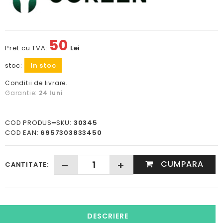
50
Pret cu TVA:
Lei
stoc:
In stoc
Conditii de livrare.
Garantie:
24 luni
COD PRODUS━SKU:
30345
COD EAN:
6957303833450
CUMPARA
CANTITATE:
DESCRIERE