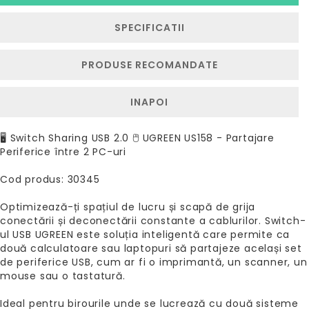
SPECIFICATII
PRODUSE RECOMANDATE
INAPOI
🖥️ Switch Sharing USB 2.0 🖱️ UGREEN US158 - Partajare
Periferice între 2 PC-uri
Cod produs: 30345
Optimizează-ți spațiul de lucru și scapă de grija
conectării și deconectării constante a cablurilor. Switch-
ul USB UGREEN este soluția inteligentă care permite ca
două calculatoare sau laptopuri să partajeze același set
de periferice USB, cum ar fi o imprimantă, un scanner, un
mouse sau o tastatură.
Ideal pentru birourile unde se lucrează cu două sisteme