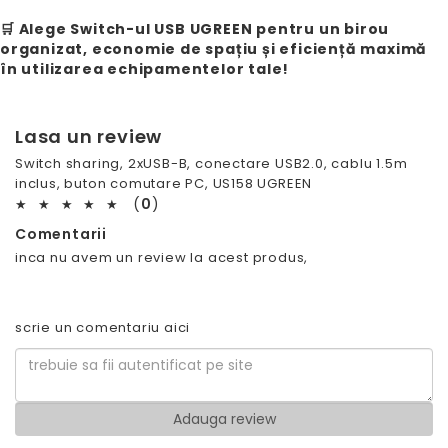
🛒 Alege Switch-ul USB UGREEN pentru un birou
organizat, economie de spațiu și eficiență maximă
în utilizarea echipamentelor tale!
Lasa un review
Switch sharing, 2xUSB-B, conectare USB2.0, cablu 1.5m
inclus, buton comutare PC, US158 UGREEN
(
0
)
★
★
★
★
★
Comentarii
inca nu avem un review la acest produs,
scrie un comentariu aici