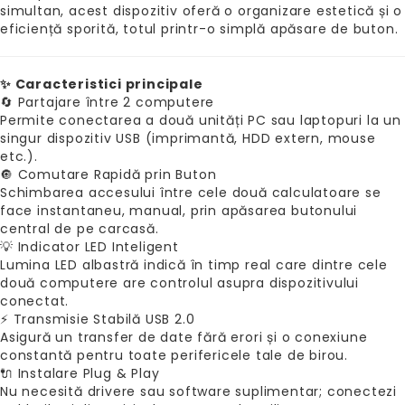
simultan, acest dispozitiv oferă o organizare estetică și o
eficiență sporită, totul printr-o simplă apăsare de buton.
✨ Caracteristici principale
🔄 Partajare între 2 computere
Permite conectarea a două unități PC sau laptopuri la un
singur dispozitiv USB (imprimantă, HDD extern, mouse
etc.).
🔘 Comutare Rapidă prin Buton
Schimbarea accesului între cele două calculatoare se
face instantaneu, manual, prin apăsarea butonului
central de pe carcasă.
💡 Indicator LED Inteligent
Lumina LED albastră indică în timp real care dintre cele
două computere are controlul asupra dispozitivului
conectat.
⚡ Transmisie Stabilă USB 2.0
Asigură un transfer de date fără erori și o conexiune
constantă pentru toate perifericele tale de birou.
🔌 Instalare Plug & Play
Nu necesită drivere sau software suplimentar; conectezi