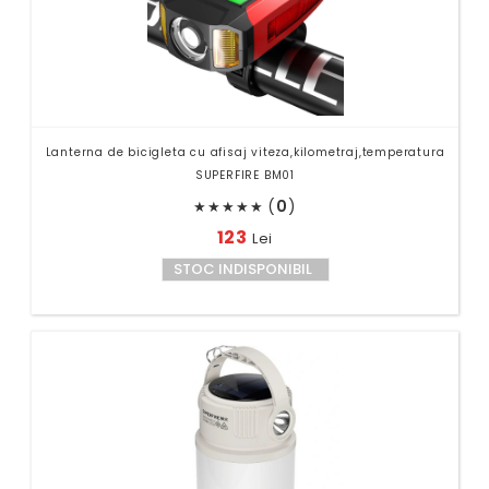
Lanterna de bicigleta cu afisaj viteza,kilometraj,temperatura
SUPERFIRE BM01
(
0
)
★
★
★
★
★
123
Lei
STOC INDISPONIBIL