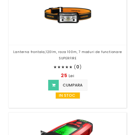
Lanterna frontala,120lm, raza 100m, 7 moduri de functionare
SUPERFIRE
(
0
)
★
★
★
★
★
25
Lei
CUMPARA
IN STOC