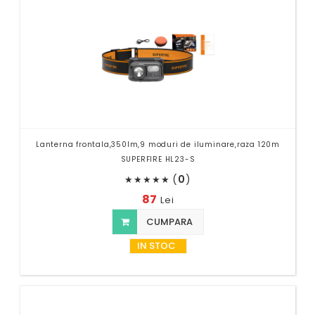
Lanterna frontala,350lm,9 moduri de iluminare,raza 120m
SUPERFIRE HL23-S
(
0
)
★
★
★
★
★
87
Lei
CUMPARA
IN STOC