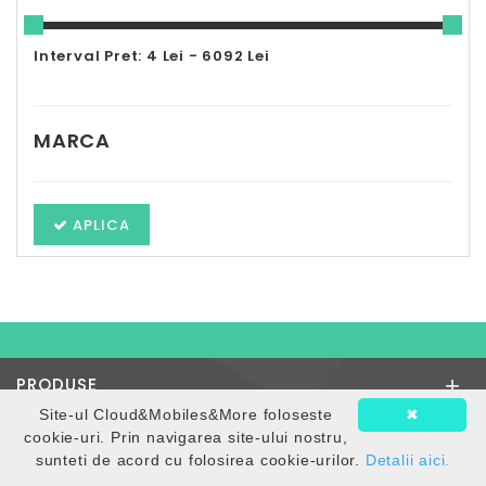
Interval Pret: 4 Lei - 6092 Lei
MARCA
APLICA
+
PRODUSE
Site-ul Cloud&Mobiles&More foloseste
✖
+
INFORMATII
cookie-uri. Prin navigarea site-ului nostru,
sunteti de acord cu folosirea cookie-urilor.
Detalii aici.
INFORMATII MAGAZIN