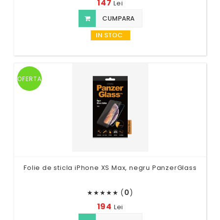
147
Lei
CUMPARA
IN STOC
OFERTA
Folie de sticla iPhone XS Max, negru PanzerGlass
(
0
)
★
★
★
★
★
194
Lei