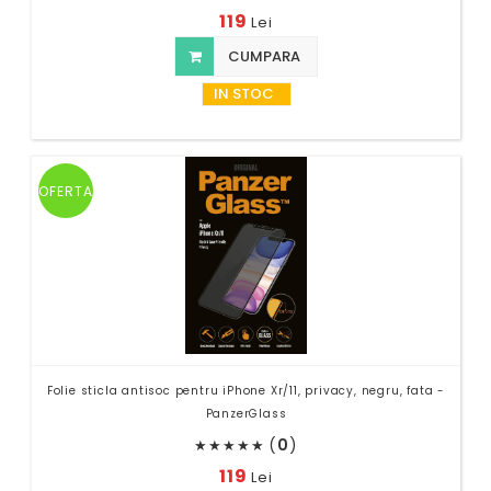
119
Lei
CUMPARA
IN STOC
OFERTA
Folie sticla antisoc pentru iPhone Xr/11, privacy, negru, fata -
PanzerGlass
(
0
)
★
★
★
★
★
119
Lei