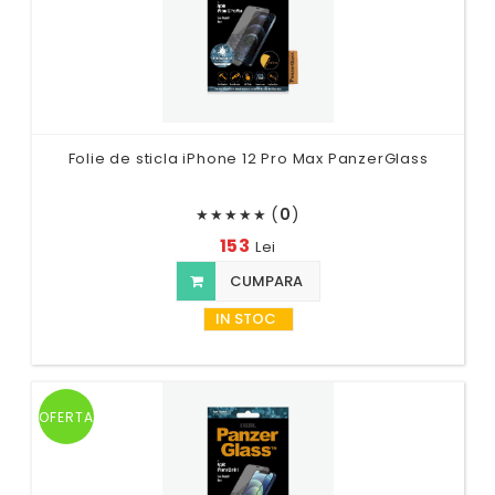
Folie de sticla iPhone 12 Pro Max PanzerGlass
(
0
)
★
★
★
★
★
153
Lei
CUMPARA
IN STOC
OFERTA