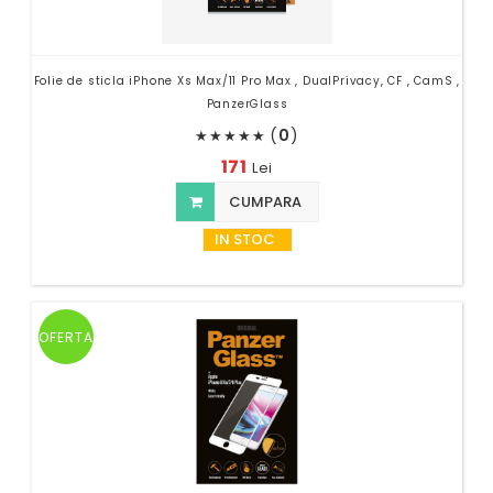
Folie de sticla iPhone Xs Max/11 Pro Max , DualPrivacy, CF , CamS ,
PanzerGlass
(
0
)
★
★
★
★
★
171
Lei
CUMPARA
IN STOC
OFERTA