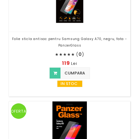
Folie sticla antisoc pentru Samsung Galaxy A70, negru, fata -
PanzerGlass
(
0
)
★
★
★
★
★
119
Lei
CUMPARA
IN STOC
OFERTA