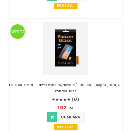
IN STOC
OFERTA
Folie de sticla Huawei P40 lite/Nova 7i/ P40 lite E, negru , fata, CF
PanzerGlass
(
0
)
★
★
★
★
★
102
Lei
CUMPARA
IN STOC