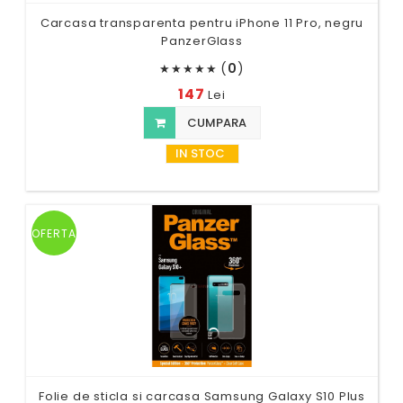
Carcasa transparenta pentru iPhone 11 Pro, negru
PanzerGlass
(
0
)
★
★
★
★
★
147
Lei
CUMPARA
IN STOC
OFERTA
Folie de sticla si carcasa Samsung Galaxy S10 Plus