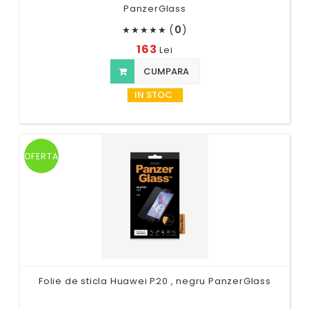
PanzerGlass
(
0
)
★
★
★
★
★
163
Lei
CUMPARA
IN STOC
OFERTA
Folie de sticla Huawei P20 , negru PanzerGlass