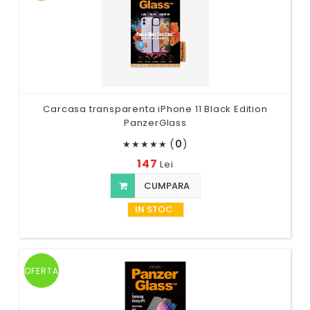
Carcasa transparenta iPhone 11 Black Edition
PanzerGlass
(
0
)
★
★
★
★
★
147
Lei
CUMPARA
IN STOC
OFERTA