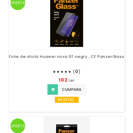
OFERTA
Folie de sticla Huawei nova 5T negru , CF PanzerGlass
(
0
)
★
★
★
★
★
102
Lei
CUMPARA
IN STOC
OFERTA