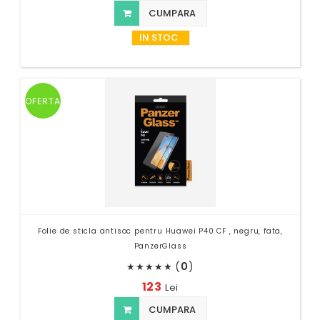
CUMPARA
IN STOC
OFERTA
Folie de sticla antisoc pentru Huawei P40 CF , negru, fata,
PanzerGlass
(
0
)
★
★
★
★
★
123
Lei
CUMPARA