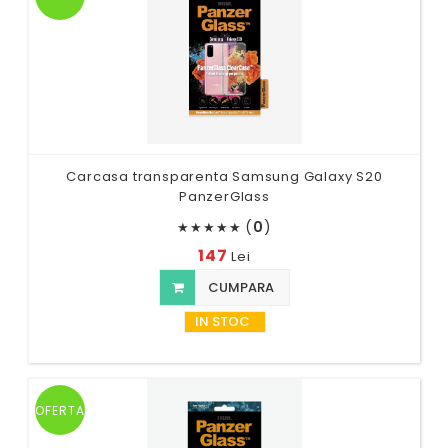
Carcasa transparenta Samsung Galaxy S20
PanzerGlass
(
0
)
★
★
★
★
★
147
Lei
CUMPARA
IN STOC
OFERTA