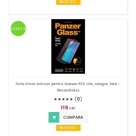
IN STOC
OFERTA
Folie sticla antisoc pentru Huawei P30 Lite, neagra, fata -
PanzerGlass
(
0
)
★
★
★
★
★
119
Lei
CUMPARA
IN STOC