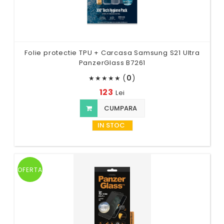
Folie protectie TPU + Carcasa Samsung S21 Ultra
PanzerGlass B7261
(
0
)
★
★
★
★
★
123
Lei
CUMPARA
IN STOC
OFERTA