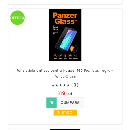
OFERTA
Folie sticla antisoc pentru Huawei P30 Pro, fata, negru -
PanzerGlass
(
0
)
★
★
★
★
★
119
Lei
CUMPARA
IN STOC