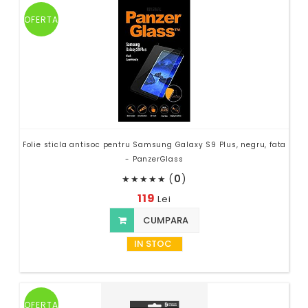
OFERTA
Folie sticla antisoc pentru Samsung Galaxy S9 Plus, negru, fata
- PanzerGlass
(
0
)
★
★
★
★
★
119
Lei
CUMPARA
IN STOC
OFERTA