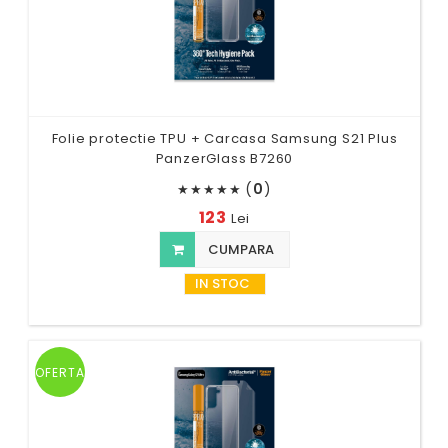
Folie protectie TPU + Carcasa Samsung S21 Plus
PanzerGlass B7260
(
0
)
★
★
★
★
★
123
Lei
CUMPARA
IN STOC
OFERTA