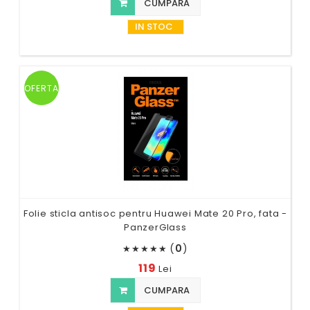
CUMPARA
IN STOC
OFERTA
Folie sticla antisoc pentru Huawei Mate 20 Pro, fata -
PanzerGlass
(
0
)
★
★
★
★
★
119
Lei
CUMPARA