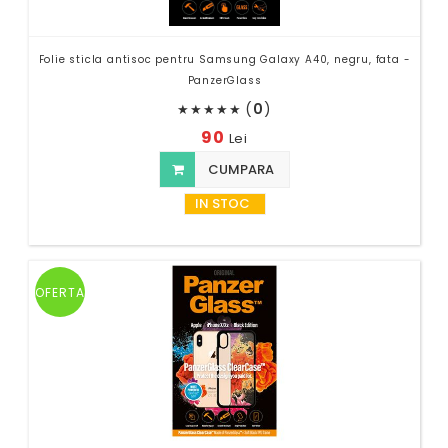
Folie sticla antisoc pentru Samsung Galaxy A40, negru, fata -
PanzerGlass
(
0
)
★
★
★
★
★
90
Lei
CUMPARA
IN STOC
OFERTA