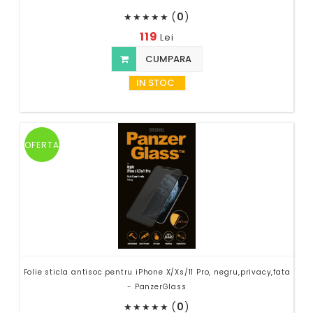
(
0
)
★
★
★
★
★
119
Lei
CUMPARA
IN STOC
OFERTA
Folie sticla antisoc pentru iPhone X/Xs/11 Pro, negru,privacy,fata
- PanzerGlass
(
0
)
★
★
★
★
★