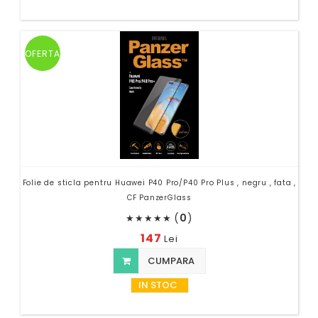
OFERTA
Folie de sticla pentru Huawei P40 Pro/P40 Pro Plus , negru , fata ,
CF PanzerGlass
(
0
)
★
★
★
★
★
147
Lei
CUMPARA
IN STOC