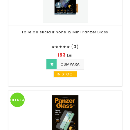
Folie de sticla iPhone 12 Mini PanzerGlass
(
0
)
★
★
★
★
★
153
Lei
CUMPARA
IN STOC
OFERTA