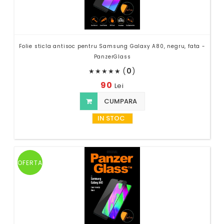
Folie sticla antisoc pentru Samsung Galaxy A80, negru, fata -
PanzerGlass
(
0
)
★
★
★
★
★
90
Lei
CUMPARA
IN STOC
OFERTA