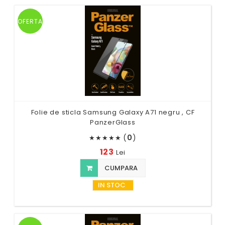
OFERTA
Folie de sticla Samsung Galaxy A71 negru , CF
PanzerGlass
(
0
)
★
★
★
★
★
123
Lei
CUMPARA
IN STOC