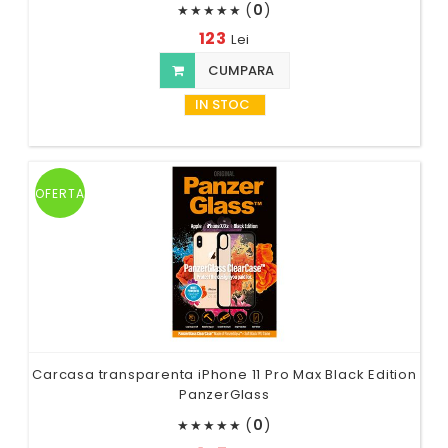
(
0
)
★
★
★
★
★
123
Lei
CUMPARA
IN STOC
OFERTA
Carcasa transparenta iPhone 11 Pro Max Black Edition
PanzerGlass
(
0
)
★
★
★
★
★