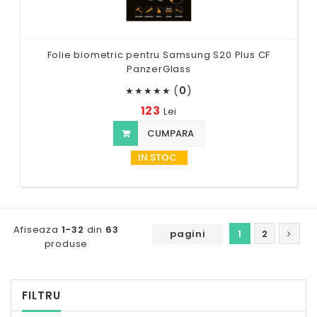
Folie biometric pentru Samsung S20 Plus CF
PanzerGlass
(
0
)
★
★
★
★
★
123
Lei
CUMPARA
IN STOC
Afiseaza
1-32
din
63
pagini
1
2
produse
FILTRU