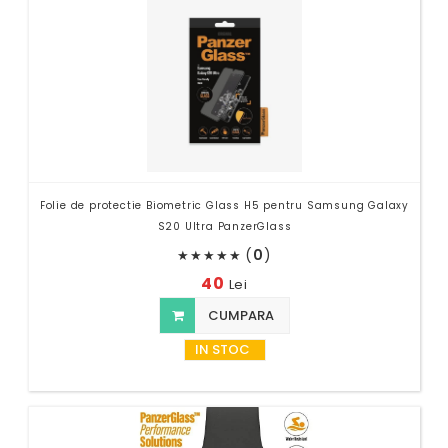
Folie de protectie Biometric Glass H5 pentru Samsung Galaxy
S20 Ultra PanzerGlass
(
0
)
★
★
★
★
★
40
Lei
CUMPARA
IN STOC