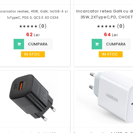
Incarcator retea GaN cu d
ncarcator reatea, 45W, GaN, 1xUSB-A si
35W,2XTypeC,PD, CHOE
1xTypeC, PD3.0, QC3.0 XO CE36
(
0
)
(
0
)
★
★
★
★
★
★
★
★
★
★
62
64
Lei
Lei
CUMPARA
CUMPARA
IN STOC
IN STOC