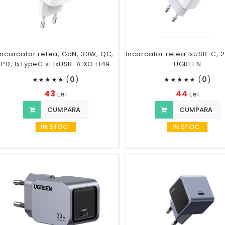
Incarcator retea, GaN, 30W, QC,
Incarcator retea 1xUSB-C, 
PD, 1xTypeC si 1xUSB-A XO L149
UGREEN
(
0
)
(
0
)
★
★
★
★
★
★
★
★
★
★
43
44
Lei
Lei
CUMPARA
CUMPARA
IN STOC
IN STOC