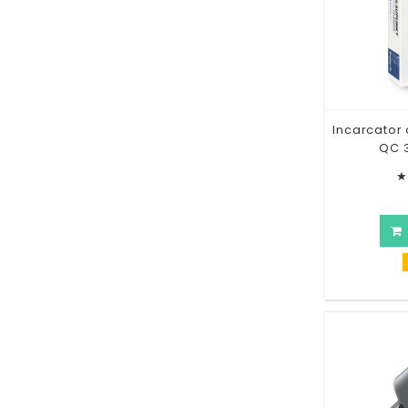
Incarcator 
QC 
★