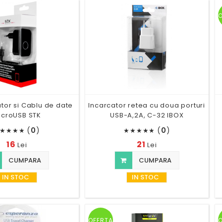
ator si Cablu de date
Incarcator retea cu doua porturi
icroUSB STK
USB-A,2A, C-32 IBOX
(
0
)
(
0
)
★
★
★
★
★
★
★
★
★
16
21
Lei
Lei
CUMPARA
CUMPARA
IN STOC
IN STOC
OFERTA