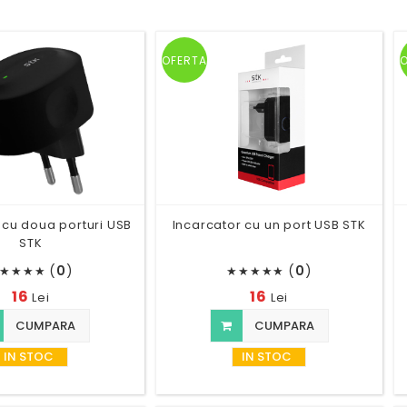
OFERTA
 cu doua porturi USB
Incarcator cu un port USB STK
STK
(
0
)
(
0
)
★
★
★
★
★
★
★
★
★
16
16
Lei
Lei
CUMPARA
CUMPARA
IN STOC
IN STOC