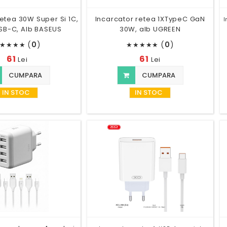
retea 30W Super Si 1C,
Incarcator retea 1XTypeC GaN
I
SB-C, Alb BASEUS
30W, alb UGREEN
(
0
)
(
0
)
★
★
★
★
★
★
★
★
★
61
61
Lei
Lei
CUMPARA
CUMPARA
IN STOC
IN STOC