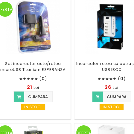
OFERTA
Set incarcator auto/retea
Incarcator retea cu patru 
microUSB Titanium ESPERANZA
USB IBOX
(
0
)
(
0
)
★
★
★
★
★
★
★
★
★
★
21
26
Lei
Lei
CUMPARA
CUMPARA
IN STOC
IN STOC
OFERTA
OFERTA