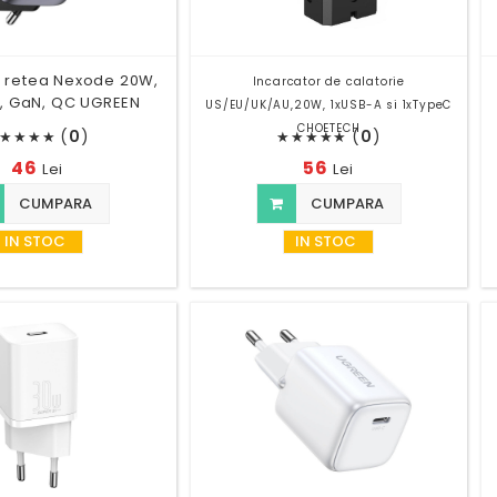
r retea Nexode 20W,
Incarcator de calatorie
, GaN, QC UGREEN
US/EU/UK/AU,20W, 1xUSB-A si 1xTypeC
CHOETECH
(
0
)
(
0
)
★
★
★
★
★
★
★
★
★
46
56
Lei
Lei
CUMPARA
CUMPARA
IN STOC
IN STOC