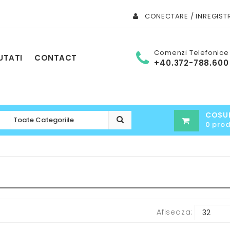
CONECTARE / INREGIST
Comenzi Telefonice
UTATI
CONTACT
+40.372-788.600
COSU
0 pro
Afiseaza: