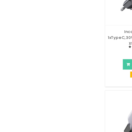
Inc
1xTypeC,30
X
★