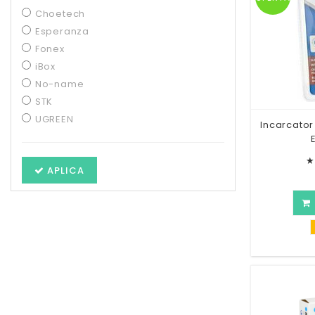
Choetech
Esperanza
Fonex
iBox
No-name
STK
UGREEN
Incarcator
★
APLICA