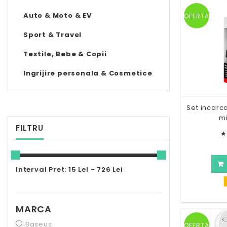
Auto & Moto & EV
OFERTA
Sport & Travel
Textile, Bebe & Copii
Ingrijire personala & Cosmetice
Set incarc
m
FILTRU
★
Interval Pret: 15 Lei - 726 Lei
MARCA
Baseus
OFERTA