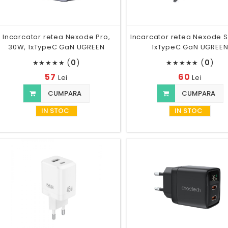
Incarcator retea Nexode Pro,
Incarcator retea Nexode S
30W, 1xTypeC GaN UGREEN
1xTypeC GaN UGREE
(
0
)
(
0
)
★
★
★
★
★
★
★
★
★
★
57
60
Lei
Lei
CUMPARA
CUMPARA
IN STOC
IN STOC