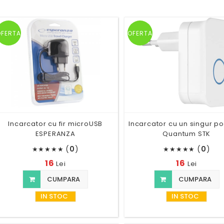
OFERTA
OFERTA
Incarcator cu fir microUSB
Incarcator cu un singur po
ESPERANZA
Quantum STK
(
0
)
(
0
)
★
★
★
★
★
★
★
★
★
★
16
16
Lei
Lei
CUMPARA
CUMPARA
IN STOC
IN STOC