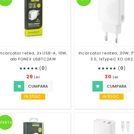
Incarcator retea, 2x USB-A, 10W,
Incarcator reatea, 30W, 
alb FONEX USBTC2AW
3.0, 1xTypeC XO L162
(
0
)
(
0
)
★
★
★
★
★
★
★
★
★
★
29
30
Lei
Lei
CUMPARA
CUMPARA
IN STOC
IN STOC
OFERTA