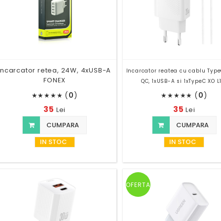
Incarcator retea, 24W, 4xUSB-A
Incarcator reatea cu cablu Type
FONEX
QC, 1xUSB-A si 1xTypeC XO L
(
0
)
(
0
)
★
★
★
★
★
★
★
★
★
★
35
35
Lei
Lei
CUMPARA
CUMPARA
IN STOC
IN STOC
OFERTA