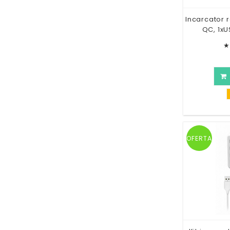
Incarcator 
QC, 1xU
★
OFERTA