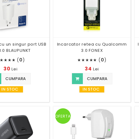
cu un singur port USB
Incarcator retea cu Qualcomm
3.0 BLAUPUNKT
3.0 FONEX
(
0
)
(
0
)
★
★
★
★
★
★
★
★
★
30
34
Lei
Lei
CUMPARA
CUMPARA
IN STOC
IN STOC
OFERTA