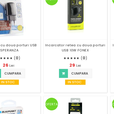
 cu doua porturi USB
Incarcator retea cu doua porturi
ESPERANZA
USB 10W FONEX
(
0
)
(
0
)
★
★
★
★
★
★
★
★
★
26
29
Lei
Lei
CUMPARA
CUMPARA
IN STOC
IN STOC
OFERTA