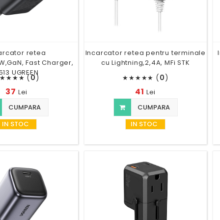
arcator retea
Incarcator retea pentru terminale
W,GaN, Fast Charger,
cu Lightning,2,4A, MFi STK
513 UGREEN
(
0
)
(
0
)
★
★
★
★
★
★
★
★
★
37
41
Lei
Lei
CUMPARA
CUMPARA
IN STOC
IN STOC