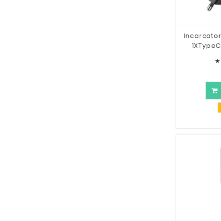
Incarcato
1XTypeC
★